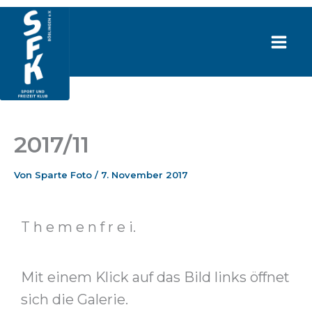
Zum
Inhalt
springen
2017/11
Von
Sparte Foto
/
7. November 2017
T h e m e n f r e i.
Mit einem Klick auf das Bild links öffnet
sich die Galerie.