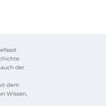
efasst
schichte
 auch der
mit dem
on Wissen,