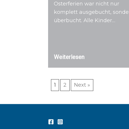
Osterferien war nicht nur
komplett ausgebucht, sonde
überbucht. Alle Kinder…
Weiterlesen
1
2
Next »