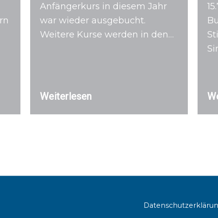
Anfängerkurs in diesem Jahr
15
rn
war wieder ausgebucht.
Bu
Weitere Kurse werden in den…
St
Si
Weiterlesen
We
Datenschutzerkläru