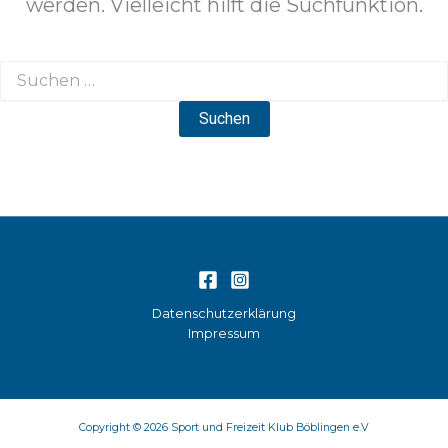
werden. Vielleicht hilft die Suchfunktion.
Suchen
nach:
Datenschutzerklärung
Impressum
Copyright © 2026 Sport und Freizeit Klub Böblingen e.V